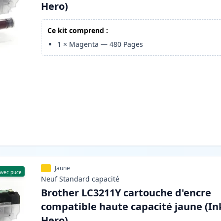
Hero)
Ce kit comprend :
1
×
Magenta
—
480
Pages
Jaune
Avec puce
Neuf
Standard
capacité
Brother LC3211Y cartouche d'encre
compatible haute capacité jaune (In
Hero)