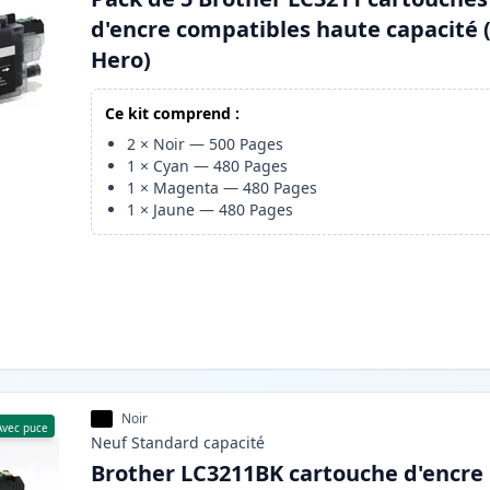
d'encre compatibles haute capacité 
Hero)
Ce kit comprend :
2
×
Noir
—
500
Pages
1
×
Cyan
—
480
Pages
1
×
Magenta
—
480
Pages
1
×
Jaune
—
480
Pages
Noir
Avec puce
Neuf
Standard
capacité
Brother LC3211BK cartouche d'encre