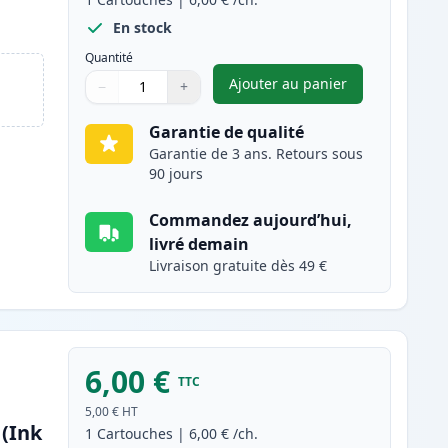
En stock
Quantité
Ajouter au panier
−
+
,
Brother LC3211C carto
Quantité
Utilisez les boutons pour ajuster
Quantité
:
1
Garantie de qualité
Garantie de 3 ans. Retours sous
90 jours
Commandez aujourd’hui,
livré demain
Livraison gratuite dès 49 €
6,00 €
TTC
5,00 €
HT
(Ink
1
Cartouches
|
6,00 €
/ch.