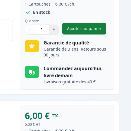
1
Cartouches
|
6,00 €
/ch.
En stock
Quantité
Ajouter au panier
−
+
,
Brother LC3211BK carto
Quantité
Utilisez les boutons pour ajuster
Quantité
:
1
Garantie de qualité
Garantie de 3 ans. Retours sous
90 jours
Commandez aujourd’hui,
livré demain
Livraison gratuite dès 49 €
6,00 €
TTC
5,00 €
HT
1
Cartouches
|
6,00 €
/ch.