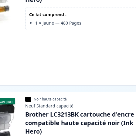
Ce kit comprend :
1
×
Jaune
—
480
Pages
Noir haute capacité
Avec puce
Neuf
Standard
capacité
Brother LC3213BK cartouche d'encre
compatible haute capacité noir (Ink
Hero)