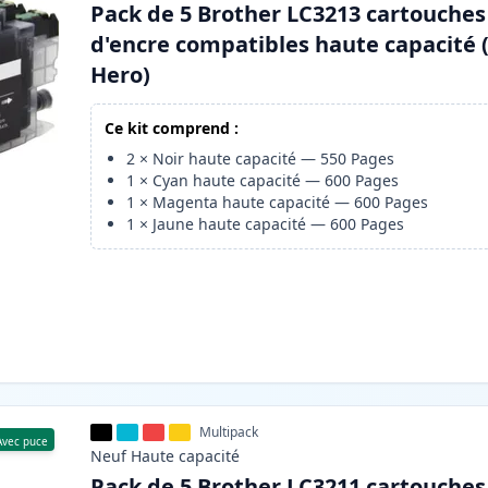
Pack de 5 Brother LC3213 cartouches
d'encre compatibles haute capacité 
Hero)
Ce kit comprend :
2
×
Noir haute capacité
—
550
Pages
1
×
Cyan haute capacité
—
600
Pages
1
×
Magenta haute capacité
—
600
Pages
1
×
Jaune haute capacité
—
600
Pages
Multipack
Avec puce
Neuf
Haute
capacité
Pack de 5 Brother LC3211 cartouches