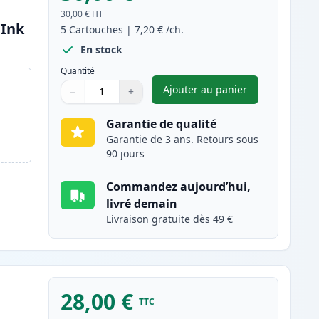
30,00 €
HT
(Ink
5
Cartouches
|
7,20 €
/ch.
En stock
Quantité
Ajouter au panier
−
+
,
Pack de 5 Brother LC32
Quantité
Utilisez les boutons pour ajuster
Quantité
:
1
Garantie de qualité
Garantie de 3 ans. Retours sous
90 jours
Commandez aujourd’hui,
livré demain
Livraison gratuite dès 49 €
28,00 €
TTC