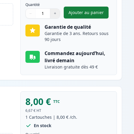
Quantité
Ajouter au panier
−
+
,
Brother LC3213BK carto
Quantité
Utilisez les boutons pour ajuster
Quantité
:
1
Garantie de qualité
Garantie de 3 ans. Retours sous
90 jours
Commandez aujourd’hui,
livré demain
Livraison gratuite dès 49 €
8,00 €
TTC
6,67 €
HT
1
Cartouches
|
8,00 €
/ch.
En stock