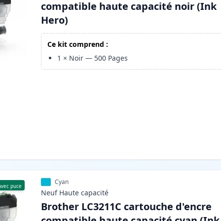
compatible haute capacité noir (Ink
Hero)
Ce kit comprend :
1
×
Noir
—
500
Pages
Cyan
Avec puce
Neuf
Haute
capacité
Brother LC3211C cartouche d'encre
compatible haute capacité cyan (Ink