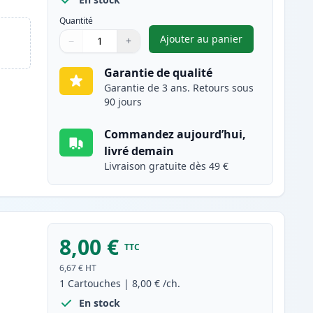
Quantité
Ajouter au panier
−
+
,
Brother LC3211Y cartou
Quantité
Utilisez les boutons pour ajuster
Quantité
:
1
Garantie de qualité
Garantie de 3 ans. Retours sous
90 jours
Commandez aujourd’hui,
livré demain
Livraison gratuite dès 49 €
8,00 €
TTC
6,67 €
HT
1
Cartouches
|
8,00 €
/ch.
En stock