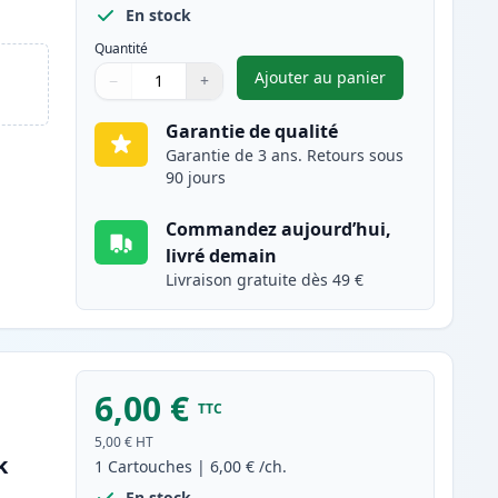
En stock
Quantité
Ajouter au panier
−
+
,
Brother LC3211M carto
Quantité
Utilisez les boutons pour ajuster
Quantité
:
1
Garantie de qualité
Garantie de 3 ans. Retours sous
90 jours
Commandez aujourd’hui,
livré demain
Livraison gratuite dès 49 €
6,00 €
TTC
5,00 €
HT
k
1
Cartouches
|
6,00 €
/ch.
En stock