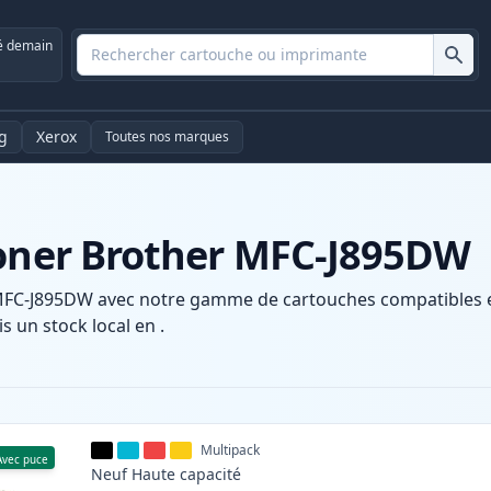
é demain
g
Xerox
Toutes nos marques
toner Brother MFC-J895DW
MFC-J895DW avec notre gamme de cartouches compatibles et 
s un stock local en .
Multipack
Avec puce
Neuf
Haute
capacité