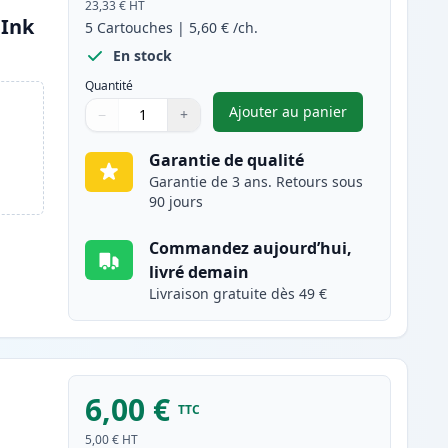
23,33 €
HT
(Ink
5
Cartouches
|
5,60 €
/ch.
En stock
Quantité
Ajouter au panier
−
+
,
Pack de 5 Brother LC32
Quantité
Utilisez les boutons pour ajuster
Quantité
:
1
Garantie de qualité
Garantie de 3 ans. Retours sous
90 jours
Commandez aujourd’hui,
livré demain
Livraison gratuite dès 49 €
6,00 €
TTC
5,00 €
HT