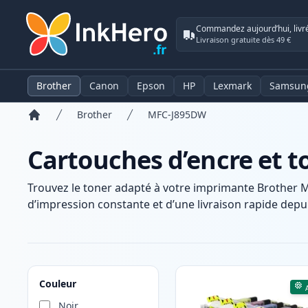
Commandez aujourd’hui, livr
Livraison gratuite dès 49 €
Brother
Canon
Epson
HP
Lexmark
Samsun
Brother
MFC-J895DW
Accueil
Cartouches d’encre et 
Trouvez le toner adapté à votre imprimante Brother 
d’impression constante et d’une livraison rapide depui
Produits
Couleur
Noir