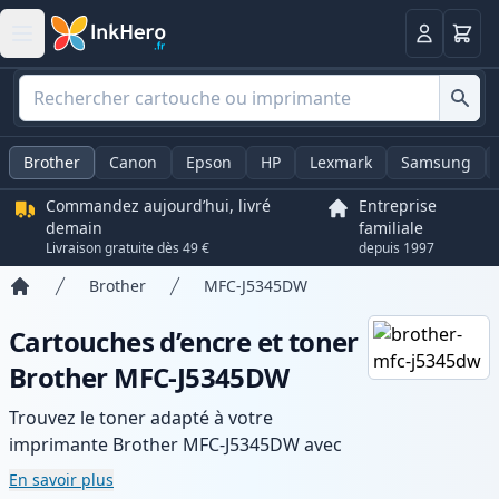
Panier
Connexio
Brother
Canon
Epson
HP
Lexmark
Samsung
Commandez aujourd’hui, livré
Entreprise
demain
familiale
Livraison gratuite dès 49 €
depuis 1997
Brother
MFC-J5345DW
Accueil
Cartouches d’encre et toner
Brother MFC-J5345DW
Trouvez le toner adapté à votre
imprimante Brother MFC-J5345DW avec
notre gamme de cartouches compatibles
En savoir plus
et haute capacité. Profitez d’une qualité