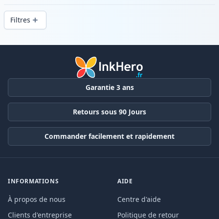
d’impression constante et d’une livraison
Filtres
rapide depuis un stock local en .
Produits
Garantie 3 ans
Retours sous 90 Jours
Commander facilement et rapidement
INFORMATIONS
AIDE
À propos de nous
Centre d'aide
Clients d'entreprise
Politique de retour