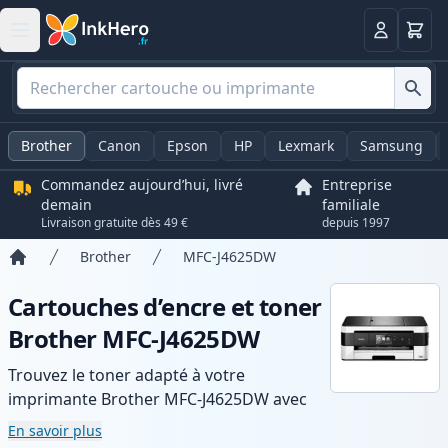
Panier
Connexio
Brother
Canon
Epson
HP
Lexmark
Samsung
Commandez aujourd’hui, livré
Entreprise
demain
familiale
Livraison gratuite dès 49 €
depuis 1997
Brother
MFC-J4625DW
Accueil
Cartouches d’encre et toner
Brother MFC-J4625DW
Trouvez le toner adapté à votre
imprimante Brother MFC-J4625DW avec
notre gamme de cartouches compatibles
En savoir plus
et haute capacité. Profitez d’une qualité