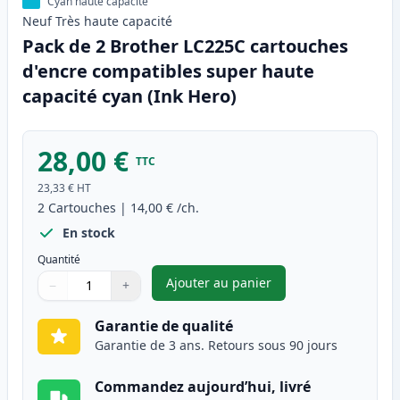
Cyan haute capacité
Neuf
Très haute
capacité
Pack de 2 Brother LC225C cartouches
d'encre compatibles super haute
capacité cyan (Ink Hero)
28,00 €
TTC
23,33 €
HT
2
Cartouches
|
14,00 €
/ch.
En stock
Quantité
Ajouter au panier
−
+
,
Pack de 2 Brother LC225C car
Quantité
Utilisez les boutons pour ajuster
Quantité
:
1
Garantie de qualité
Garantie de 3 ans. Retours sous 90 jours
Commandez aujourd’hui, livré