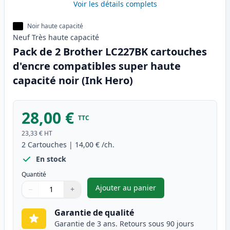
Voir les détails complets
Noir haute capacité
Neuf
Très haute
capacité
Pack de 2 Brother LC227BK cartouches
d'encre compatibles super haute
capacité noir (Ink Hero)
28,00 €
TTC
23,33 €
HT
2
Cartouches
|
14,00 €
/ch.
En stock
Quantité
Ajouter au panier
−
+
,
Pack de 2 Brother LC227BK ca
Quantité
Utilisez les boutons pour ajuster
Quantité
:
1
Garantie de qualité
Garantie de 3 ans. Retours sous 90 jours