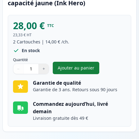
capacité jaune (Ink Hero)
28,00 €
TTC
23,33 €
HT
2
Cartouches
|
14,00 €
/ch.
En stock
Quantité
Ajouter au panier
−
+
,
Pack de 2 Brother LC225Y car
Quantité
Utilisez les boutons pour ajuster
Quantité
:
1
Garantie de qualité
Garantie de 3 ans. Retours sous 90 jours
Commandez aujourd’hui, livré
demain
Livraison gratuite dès 49 €