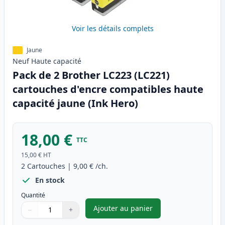
Voir les détails complets
Jaune
Neuf
Haute
capacité
Pack de 2 Brother LC223 (LC221)
cartouches d'encre compatibles haute
capacité jaune (Ink Hero)
18,00 €
TTC
15,00 €
HT
2
Cartouches
|
9,00 €
/ch.
En stock
Quantité
Ajouter au panier
−
+
,
Pack de 2 Brother LC223 (LC2
Quantité
Utilisez les boutons pour ajuster
Quantité
:
1