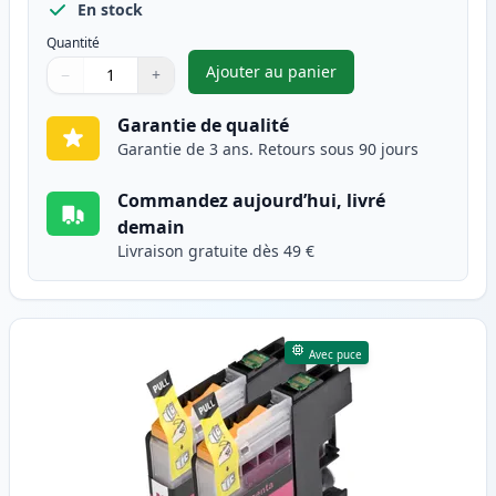
En stock
Quantité
Ajouter au panier
−
+
,
Pack de 2 Brother LC223 (LC2
Quantité
Utilisez les boutons pour ajuster
Quantité
:
1
Garantie de qualité
Garantie de 3 ans. Retours sous 90 jours
Commandez aujourd’hui, livré
demain
Livraison gratuite dès 49 €
Avec puce