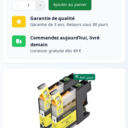
Ajouter au panier
−
+
,
Pack de 2 Brother LC223 (LC2
Quantité
Utilisez les boutons pour ajuster
Quantité
:
1
Garantie de qualité
Garantie de 3 ans. Retours sous 90 jours
Commandez aujourd’hui, livré
demain
Livraison gratuite dès 49 €
Avec puce