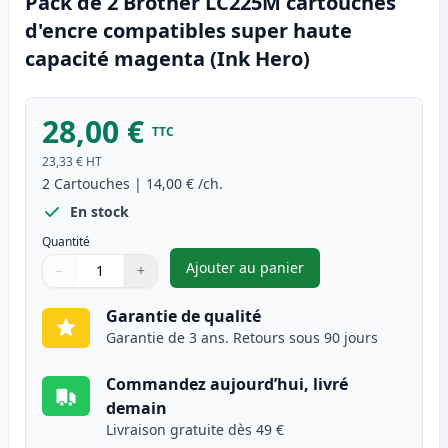
Pack de 2 Brother LC225M cartouches
d'encre compatibles super haute
capacité magenta (Ink Hero)
28,00 €
TTC
23,33 €
HT
2
Cartouches
|
14,00 €
/ch.
En stock
Quantité
Ajouter au panier
−
+
,
Pack de 2 Brother LC225M ca
Quantité
Utilisez les boutons pour ajuster
Quantité
:
1
Garantie de qualité
Garantie de 3 ans. Retours sous 90 jours
Commandez aujourd’hui, livré
demain
Livraison gratuite dès 49 €