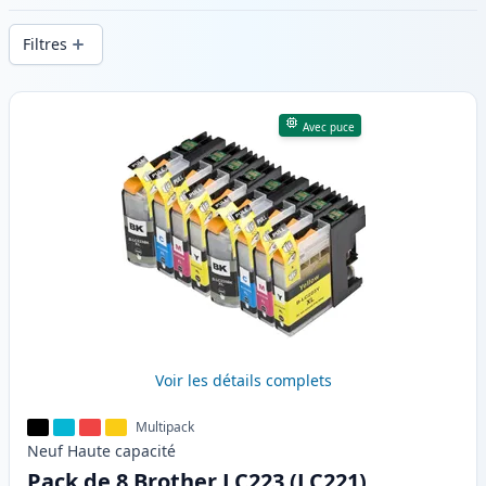
d’impression constante et d’une livraison
Filtres
rapide depuis un stock local en .
Produits
Avec puce
Voir les détails complets
Multipack
Neuf
Haute
capacité
Pack de 8 Brother LC223 (LC221)