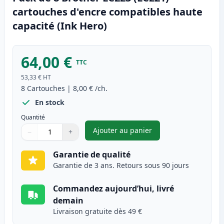
cartouches d'encre compatibles haute
capacité (Ink Hero)
64,00 €
TTC
53,33 €
HT
8
Cartouches
|
8,00 €
/ch.
En stock
Quantité
Ajouter au panier
−
+
,
Pack de 8 Brother LC223 (LC2
Quantité
Utilisez les boutons pour ajuster
Quantité
:
1
Garantie de qualité
Garantie de 3 ans. Retours sous 90 jours
Commandez aujourd’hui, livré
demain
Livraison gratuite dès 49 €