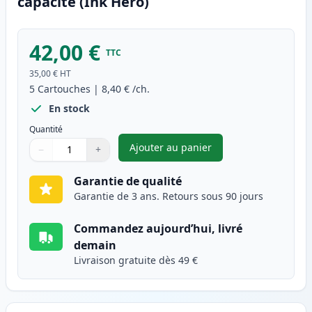
capacité (Ink Hero)
42,00 €
TTC
35,00 €
HT
5
Cartouches
|
8,40 €
/ch.
En stock
Quantité
Ajouter au panier
−
+
,
Pack de 5 Brother LC223 (LC2
Quantité
Utilisez les boutons pour ajuster
Quantité
:
1
Garantie de qualité
Garantie de 3 ans. Retours sous 90 jours
Commandez aujourd’hui, livré
demain
Livraison gratuite dès 49 €