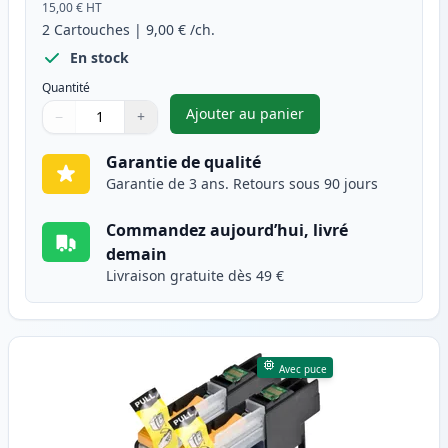
15,00 €
HT
2
Cartouches
|
9,00 €
/ch.
En stock
Quantité
Ajouter au panier
−
+
,
Pack de 2 Brother LC223 (LC2
Quantité
Utilisez les boutons pour ajuster
Quantité
:
1
Garantie de qualité
Garantie de 3 ans. Retours sous 90 jours
Commandez aujourd’hui, livré
demain
Livraison gratuite dès 49 €
Avec puce