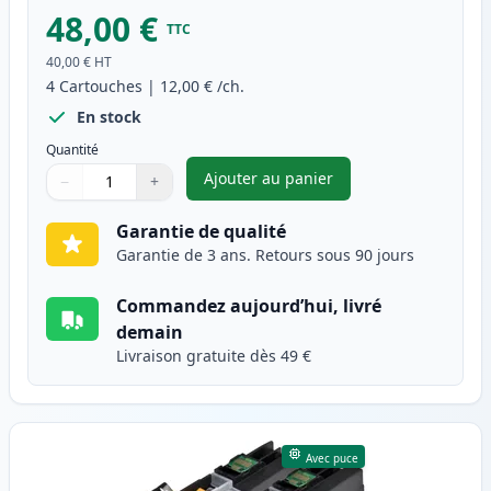
48,00 €
TTC
40,00 €
HT
4
Cartouches
|
12,00 €
/ch.
En stock
Quantité
Ajouter au panier
−
+
,
Pack de 4 Brother LC227 & LC
Quantité
Utilisez les boutons pour ajuster
Quantité
:
1
Garantie de qualité
Garantie de 3 ans. Retours sous 90 jours
Commandez aujourd’hui, livré
demain
Livraison gratuite dès 49 €
Avec puce