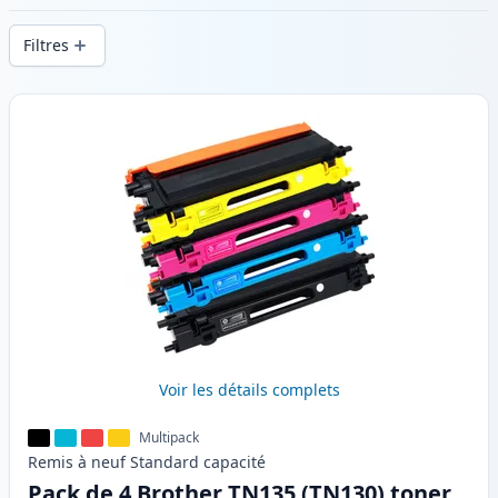
d’impression constante et d’une livraison
Filtres
rapide depuis un stock local en .
Produits
Voir les détails complets
Multipack
Remis à neuf
Standard
capacité
Pack de 4 Brother TN135 (TN130) toner