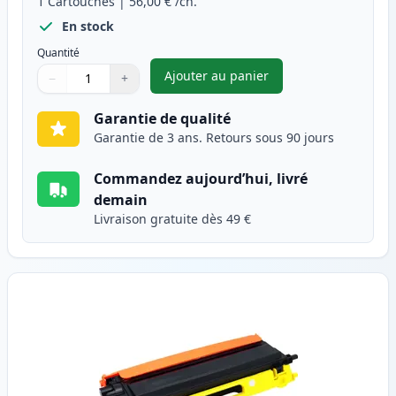
1
Cartouches
|
56,00 €
/ch.
En stock
Quantité
Ajouter au panier
−
+
,
Brother TN135M (TN130M) ton
Quantité
Utilisez les boutons pour ajuster
Quantité
:
1
Garantie de qualité
Garantie de 3 ans. Retours sous 90 jours
Commandez aujourd’hui, livré
demain
Livraison gratuite dès 49 €