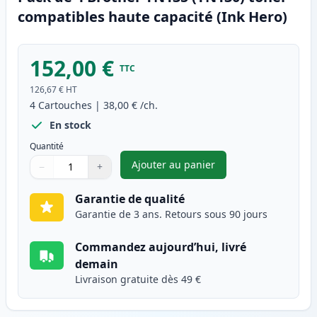
compatibles haute capacité (Ink Hero)
152,00 €
TTC
126,67 €
HT
4
Cartouches
|
38,00 €
/ch.
En stock
Quantité
Ajouter au panier
−
+
,
Pack de 4 Brother TN135 (TN1
Quantité
Utilisez les boutons pour ajuster
Quantité
:
1
Garantie de qualité
Garantie de 3 ans. Retours sous 90 jours
Commandez aujourd’hui, livré
demain
Livraison gratuite dès 49 €