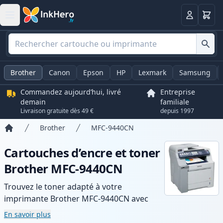
Panier
Connexio
Brother
Canon
Epson
HP
Lexmark
Samsung
Commandez aujourd’hui, livré
Entreprise
demain
familiale
Livraison gratuite dès 49 €
depuis 1997
Brother
MFC-9440CN
Accueil
Cartouches d’encre et toner
Brother MFC-9440CN
Trouvez le toner adapté à votre
imprimante Brother MFC-9440CN avec
notre gamme de cartouches compatibles
En savoir plus
et haute capacité. Profitez d’une qualité