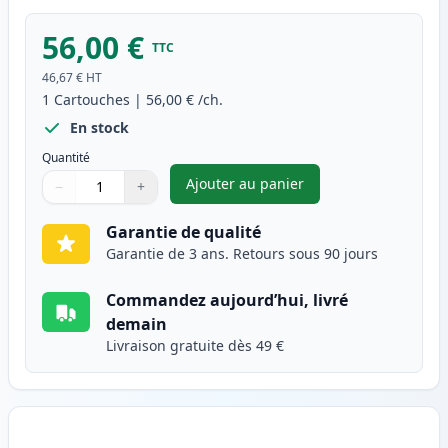
56,00 €
TTC
46,67 €
HT
1
Cartouches
|
56,00 €
/ch.
En stock
Quantité
Ajouter au panier
−
+
,
Brother TN135BK (TN130BK) to
Quantité
Utilisez les boutons pour ajuster
Quantité
:
1
Garantie de qualité
Garantie de 3 ans. Retours sous 90 jours
Commandez aujourd’hui, livré
demain
Livraison gratuite dès 49 €