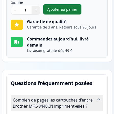
Quantité
Ajouter au panier
−
+
,
Brother TN135Y (TN130Y) tone
Quantité
Utilisez les boutons pour ajuster
Quantité
:
1
Garantie de qualité
Garantie de 3 ans. Retours sous 90 jours
Commandez aujourd’hui, livré
demain
Livraison gratuite dès 49 €
Questions fréquemment posées
Combien de pages les cartouches d’encre
Brother MFC-9440CN impriment-elles ?