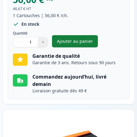
46,67 €
HT
1
Cartouches
|
56,00 €
/ch.
En stock
Quantité
Ajouter au panier
−
+
,
Brother TN135C (TN130C) tone
Quantité
Utilisez les boutons pour ajuster
Quantité
:
1
Garantie de qualité
Garantie de 3 ans. Retours sous 90 jours
Commandez aujourd’hui, livré
demain
Livraison gratuite dès 49 €