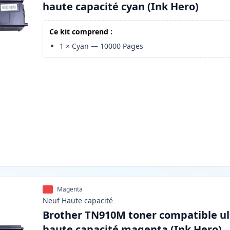
haute capacité cyan (Ink Hero)
Ce kit comprend :
1
×
Cyan
—
10000
Pages
Magenta
Neuf
Haute
capacité
Brother TN910M toner compatible ul
haute capacité magenta (Ink Hero)