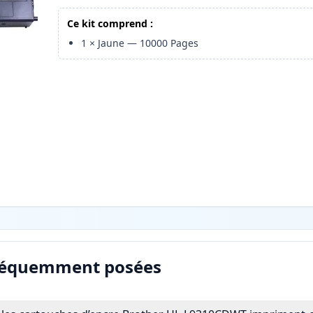
Ce kit comprend :
1
×
Jaune
—
10000
Pages
réquemment posées