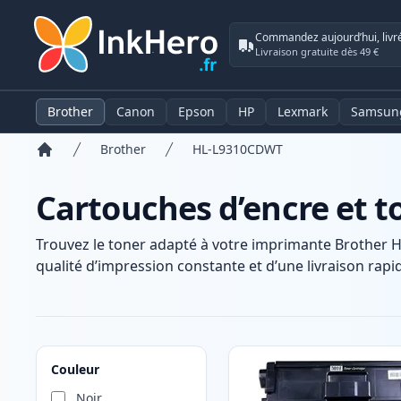
Commandez aujourd’hui, livr
Livraison gratuite dès 49 €
Brother
Canon
Epson
HP
Lexmark
Samsun
Brother
HL-L9310CDWT
Accueil
Cartouches d’encre et 
Trouvez le toner adapté à votre imprimante Brother 
qualité d’impression constante et d’une livraison rapid
Produits
Couleur
Noir