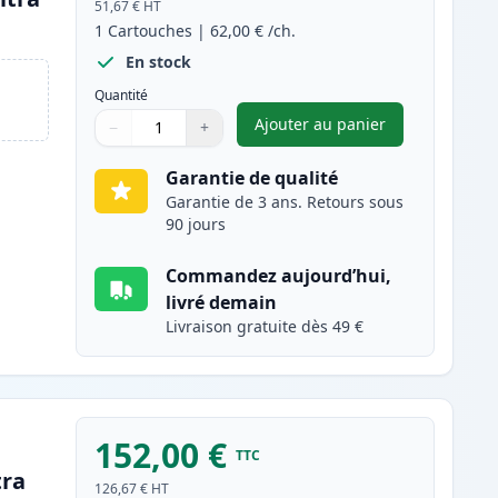
51,67 €
HT
1
Cartouches
|
62,00 €
/ch.
En stock
Quantité
Ajouter au panier
−
+
,
Brother TN910BK toner 
Quantité
Utilisez les boutons pour ajuster
Quantité
:
1
Garantie de qualité
Garantie de 3 ans. Retours sous
90 jours
Commandez aujourd’hui,
livré demain
Livraison gratuite dès 49 €
152,00 €
TTC
tra
126,67 €
HT