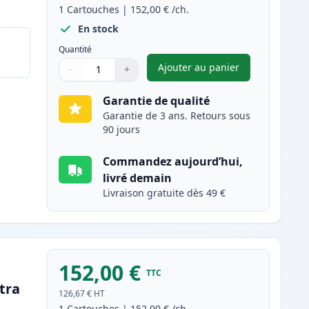
1
Cartouches
|
152,00 €
/ch.
En stock
Quantité
Ajouter au panier
−
+
,
Brother TN910C toner c
Quantité
Utilisez les boutons pour ajuster
Quantité
:
1
Garantie de qualité
Garantie de 3 ans. Retours sous
90 jours
Commandez aujourd’hui,
livré demain
Livraison gratuite dès 49 €
152,00 €
TTC
tra
126,67 €
HT
1
Cartouches
|
152,00 €
/ch.