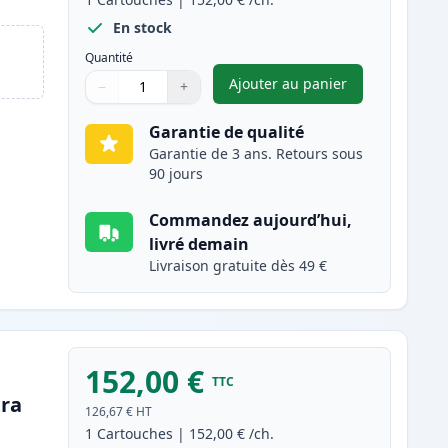
En stock
Quantité
Ajouter au panier
−
+
,
Brother TN910M toner 
Quantité
Utilisez les boutons pour ajuster
Quantité
:
1
Garantie de qualité
Garantie de 3 ans. Retours sous
90 jours
Commandez aujourd’hui,
livré demain
Livraison gratuite dès 49 €
152,00 €
TTC
tra
126,67 €
HT
1
Cartouches
|
152,00 €
/ch.