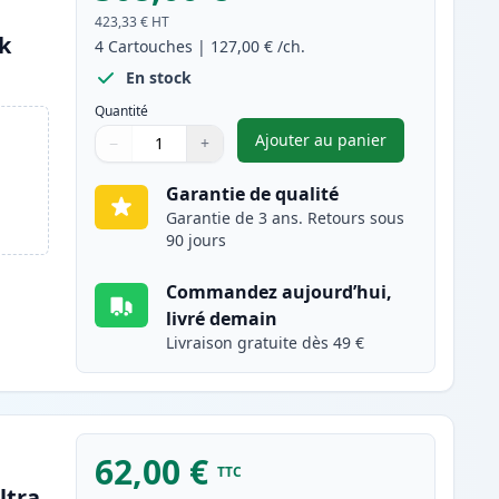
423,33 €
HT
nk
4
Cartouches
|
127,00 €
/ch.
En stock
Quantité
Ajouter au panier
−
+
,
Pack de 4 Brother TN91
Quantité
Utilisez les boutons pour ajuster
Quantité
:
1
Garantie de qualité
Garantie de 3 ans. Retours sous
90 jours
Commandez aujourd’hui,
livré demain
Livraison gratuite dès 49 €
62,00 €
TTC
ltra