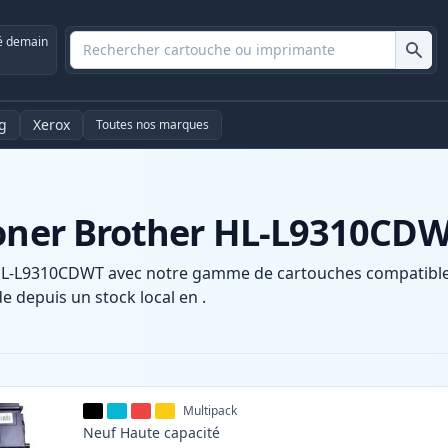
é demain
g
Xerox
Toutes nos marques
toner Brother HL-L9310CD
HL-L9310CDWT avec notre gamme de cartouches compatibles 
e depuis un stock local en .
Multipack
Neuf
Haute
capacité