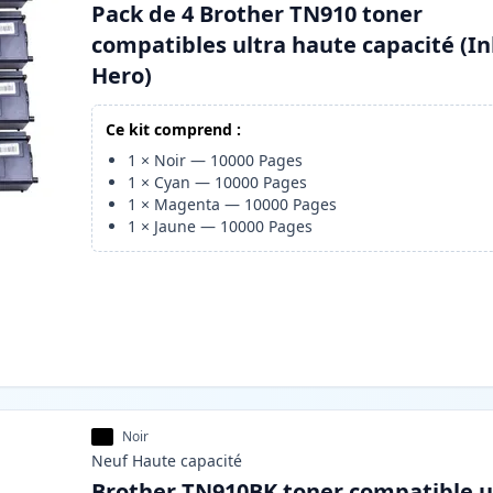
Pack de 4 Brother TN910 toner
compatibles ultra haute capacité (I
Hero)
Ce kit comprend :
1
×
Noir
—
10000
Pages
1
×
Cyan
—
10000
Pages
1
×
Magenta
—
10000
Pages
1
×
Jaune
—
10000
Pages
Noir
Neuf
Haute
capacité
Brother TN910BK toner compatible u