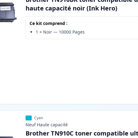
haute capacité noir (Ink Hero)
Ce kit comprend :
1
×
Noir
—
10000
Pages
Cyan
Neuf
Haute
capacité
Brother TN910C toner compatible ul