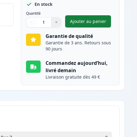
En stock
Quantité
Ajouter au panier
−
+
,
Brother TN910Y toner c
Quantité
Utilisez les boutons pour ajuster
Quantité
:
1
Garantie de qualité
Garantie de 3 ans. Retours sous
90 jours
Commandez aujourd’hui,
livré demain
Livraison gratuite dès 49 €