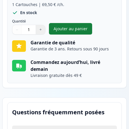
1
Cartouches
|
69,50 €
/ch.
En stock
Quantité
Ajouter au panier
−
+
,
Brother TN326Y (TN321Y) tone
Quantité
Utilisez les boutons pour ajuster
Quantité
:
1
Garantie de qualité
Garantie de 3 ans. Retours sous 90 jours
Commandez aujourd’hui, livré
demain
Livraison gratuite dès 49 €
Questions fréquemment posées