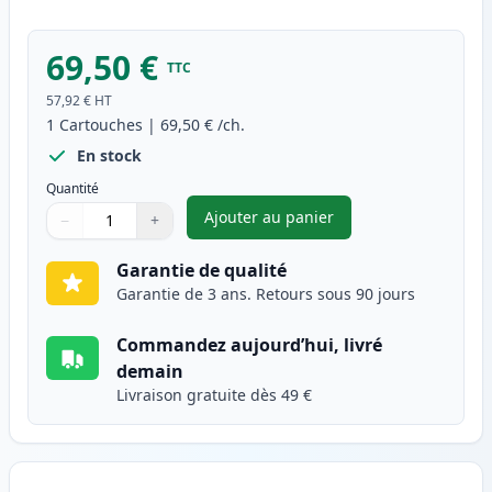
69,50 €
TTC
57,92 €
HT
1
Cartouches
|
69,50 €
/ch.
En stock
Quantité
Ajouter au panier
−
+
,
Brother TN326C (TN321C) tone
Quantité
Utilisez les boutons pour ajuster
Quantité
:
1
Garantie de qualité
Garantie de 3 ans. Retours sous 90 jours
Commandez aujourd’hui, livré
demain
Livraison gratuite dès 49 €