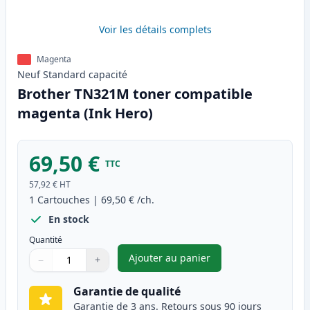
Voir les détails complets
Magenta
Neuf
Standard
capacité
Brother TN321M toner compatible
magenta (Ink Hero)
69,50 €
TTC
57,92 €
HT
1
Cartouches
|
69,50 €
/ch.
En stock
Quantité
Ajouter au panier
−
+
,
Brother TN321M toner compat
Quantité
Utilisez les boutons pour ajuster
Quantité
:
1
Garantie de qualité
Garantie de 3 ans. Retours sous 90 jours