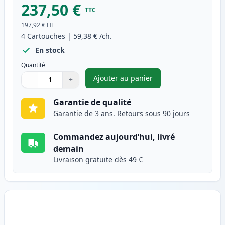
237,50 €
TTC
197,92 €
HT
4
Cartouches
|
59,38 €
/ch.
En stock
Quantité
Ajouter au panier
−
+
,
Pack de 4 Brother TN321 tone
Quantité
Utilisez les boutons pour ajuster
Quantité
:
1
Garantie de qualité
Garantie de 3 ans. Retours sous 90 jours
Commandez aujourd’hui, livré
demain
Livraison gratuite dès 49 €