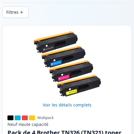
d’impression constante et d’une livraison
Filtres
rapide depuis un stock local en .
Produits
Voir les détails complets
Multipack
Neuf
Haute
capacité
Pack de 4 Brother TN326 (TN321) toner