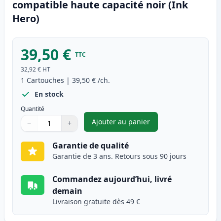
compatible haute capacité noir (Ink
Hero)
39,50 €
TTC
32,92 €
HT
1
Cartouches
|
39,50 €
/ch.
En stock
Quantité
Ajouter au panier
−
+
,
Brother TN326BK (TN321BK) to
Quantité
Utilisez les boutons pour ajuster
Quantité
:
1
Garantie de qualité
Garantie de 3 ans. Retours sous 90 jours
Commandez aujourd’hui, livré
demain
Livraison gratuite dès 49 €