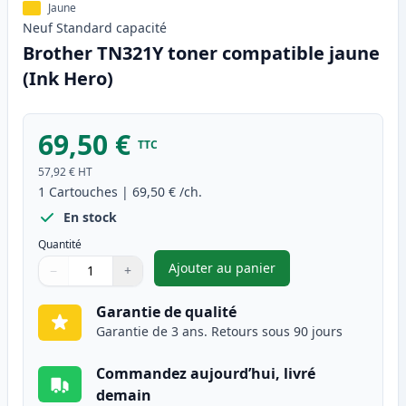
Jaune
Neuf
Standard
capacité
Brother TN321Y toner compatible jaune
(Ink Hero)
69,50 €
TTC
57,92 €
HT
1
Cartouches
|
69,50 €
/ch.
En stock
Quantité
Ajouter au panier
−
+
,
Brother TN321Y toner compati
Quantité
Utilisez les boutons pour ajuster
Quantité
:
1
Garantie de qualité
Garantie de 3 ans. Retours sous 90 jours
Commandez aujourd’hui, livré
demain