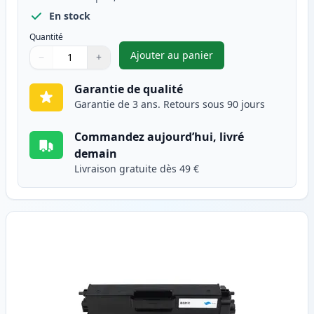
En stock
Quantité
Ajouter au panier
−
+
,
Brother TN321BK toner compat
Quantité
Utilisez les boutons pour ajuster
Quantité
:
1
Garantie de qualité
Garantie de 3 ans. Retours sous 90 jours
Commandez aujourd’hui, livré
demain
Livraison gratuite dès 49 €