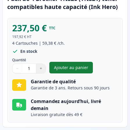
compatibles haute capacité (Ink Hero)
237,50 €
TTC
197,92 €
HT
4
Cartouches
|
59,38 €
/ch.
En stock
Quantité
Ajouter au panier
−
+
,
Pack de 4 Brother TN326 (TN3
Quantité
Utilisez les boutons pour ajuster
Quantité
:
1
Garantie de qualité
Garantie de 3 ans. Retours sous 90 jours
Commandez aujourd’hui, livré
demain
Livraison gratuite dès 49 €