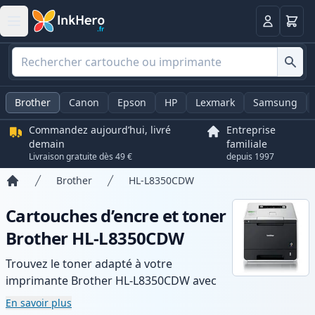
Panier
Connexio
Brother
Canon
Epson
HP
Lexmark
Samsung
Commandez aujourd’hui, livré
Entreprise
demain
familiale
Livraison gratuite dès 49 €
depuis 1997
Brother
HL-L8350CDW
Accueil
Cartouches d’encre et toner
Brother HL-L8350CDW
Trouvez le toner adapté à votre
imprimante Brother HL-L8350CDW avec
notre gamme de cartouches compatibles
En savoir plus
et haute capacité. Profitez d’une qualité