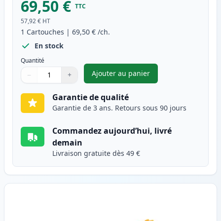
69,50 €
TTC
57,92 €
HT
1
Cartouches
|
69,50 €
/ch.
En stock
Quantité
Ajouter au panier
−
+
,
Brother TN326M (TN321M) ton
Quantité
Utilisez les boutons pour ajuster
Quantité
:
1
Garantie de qualité
Garantie de 3 ans. Retours sous 90 jours
Commandez aujourd’hui, livré
demain
Livraison gratuite dès 49 €