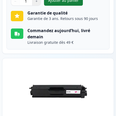
Ajouter au panier
−
+
,
Brother TN321C toner compat
Quantité
Utilisez les boutons pour ajuster
Quantité
:
1
Garantie de qualité
Garantie de 3 ans. Retours sous 90 jours
Commandez aujourd’hui, livré
demain
Livraison gratuite dès 49 €