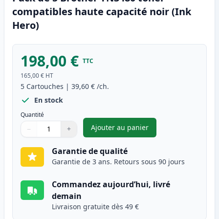
compatibles haute capacité noir (Ink
Hero)
198,00 €
TTC
165,00 €
HT
5
Cartouches
|
39,60 €
/ch.
En stock
Quantité
Ajouter au panier
−
+
,
Pack de 5 Brother TN3480 ton
Quantité
Utilisez les boutons pour ajuster
Quantité
:
1
Garantie de qualité
Garantie de 3 ans. Retours sous 90 jours
Commandez aujourd’hui, livré
demain
Livraison gratuite dès 49 €