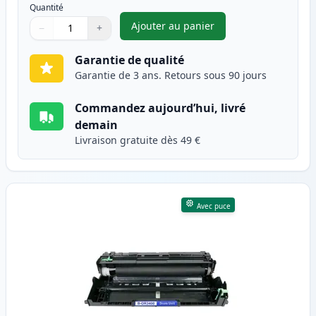
Quantité
Ajouter au panier
−
+
,
Brother TN3480 (TN3430) tone
Quantité
Utilisez les boutons pour ajuster
Quantité
:
1
Garantie de qualité
Garantie de 3 ans. Retours sous 90 jours
Commandez aujourd’hui, livré
demain
Livraison gratuite dès 49 €
Avec puce