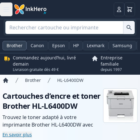
Panier
Connexio
Brother
Canon
Epson
HP
Lexmark
Samsung
Commandez aujourd’hui, livré
Entreprise
demain
familiale
Livraison gratuite dès 49 €
depuis 1997
Brother
HL-L6400DW
Accueil
Cartouches d’encre et toner
Brother HL-L6400DW
Trouvez le toner adapté à votre
imprimante Brother HL-L6400DW avec
notre gamme de cartouches compatibles
En savoir plus
et haute capacité. Profitez d’une qualité