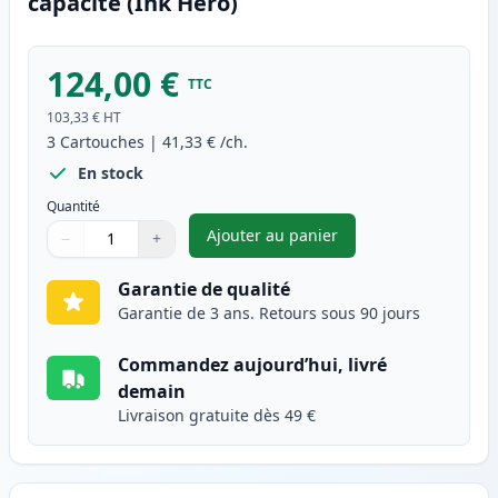
capacité (Ink Hero)
124,00 €
TTC
103,33 €
HT
3
Cartouches
|
41,33 €
/ch.
En stock
Quantité
Ajouter au panier
−
+
,
Pack de 3 Brother TN3480 & 
Quantité
Utilisez les boutons pour ajuster
Quantité
:
1
Garantie de qualité
Garantie de 3 ans. Retours sous 90 jours
Commandez aujourd’hui, livré
demain
Livraison gratuite dès 49 €