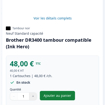
Voir les détails complets
Tambour noir
Neuf
Standard
capacité
Brother DR3400 tambour compatible
(Ink Hero)
48,00 €
TTC
40,00 €
HT
1
Cartouches
|
48,00 €
/ch.
En stock
Quantité
Ajouter au panier
−
+
,
Brother DR3400 tambour comp
Quantité
Utilisez les boutons pour ajuster
Quantité
:
1