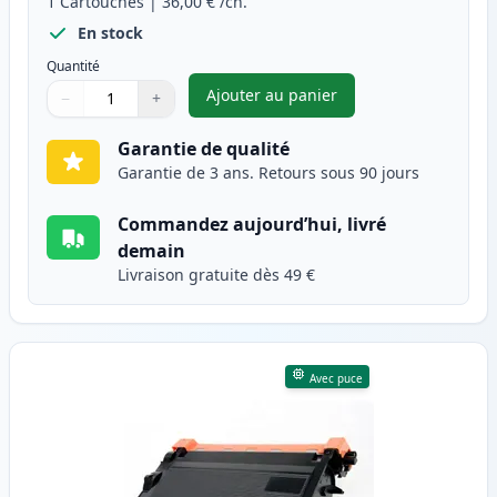
1
Cartouches
|
36,00 €
/ch.
En stock
Quantité
Ajouter au panier
−
+
,
Brother TN-3430 toner compat
Quantité
Utilisez les boutons pour ajuster
Quantité
:
1
Garantie de qualité
Garantie de 3 ans. Retours sous 90 jours
Commandez aujourd’hui, livré
demain
Livraison gratuite dès 49 €
Avec puce