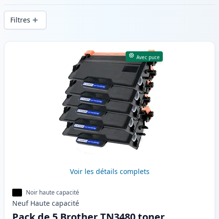
d’impression constante et d’une livraison
Filtres
rapide depuis un stock local en .
Produits
Avec puce
Voir les détails complets
Noir haute capacité
Neuf
Haute
capacité
Pack de 5 Brother TN3480 toner