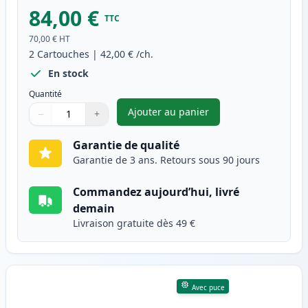
84,00 €
TTC
70,00 €
HT
2
Cartouches
|
42,00 €
/ch.
En stock
Quantité
Ajouter au panier
−
+
,
Pack de 2 Brother TN3480 ton
Quantité
Utilisez les boutons pour ajuster
Quantité
:
1
Garantie de qualité
Garantie de 3 ans. Retours sous 90 jours
Commandez aujourd’hui, livré
demain
Livraison gratuite dès 49 €
Avec puce