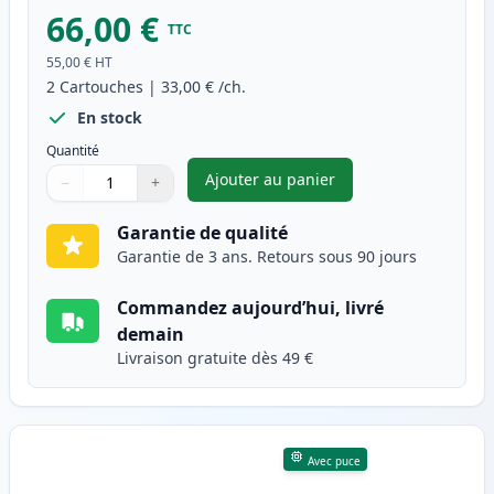
66,00 €
TTC
55,00 €
HT
2
Cartouches
|
33,00 €
/ch.
En stock
Quantité
Ajouter au panier
−
+
,
Pack de 2 Brother TN3280 (TN
Quantité
Utilisez les boutons pour ajuster
Quantité
:
1
Garantie de qualité
Garantie de 3 ans. Retours sous 90 jours
Commandez aujourd’hui, livré
demain
Livraison gratuite dès 49 €
Avec puce