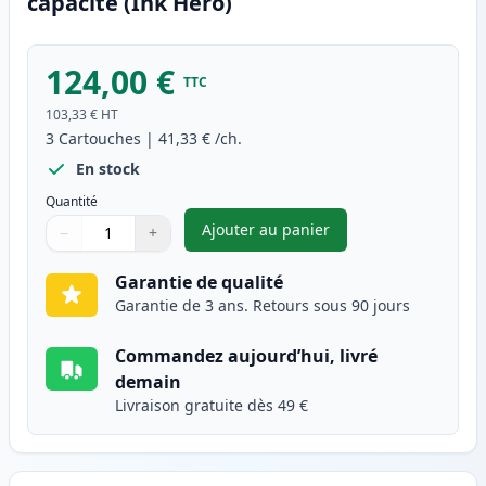
capacité (Ink Hero)
124,00 €
TTC
103,33 €
HT
3
Cartouches
|
41,33 €
/ch.
En stock
Quantité
Ajouter au panier
−
+
,
Pack de 3 Brother TN3280 & 
Quantité
Utilisez les boutons pour ajuster
Quantité
:
1
Garantie de qualité
Garantie de 3 ans. Retours sous 90 jours
Commandez aujourd’hui, livré
demain
Livraison gratuite dès 49 €