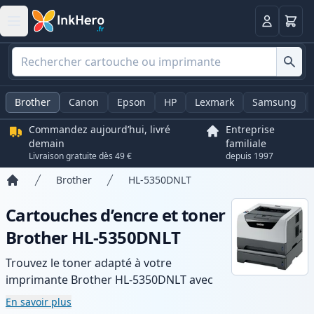
Panier
Connexio
Brother
Canon
Epson
HP
Lexmark
Samsung
Commandez aujourd’hui, livré
Entreprise
demain
familiale
Livraison gratuite dès 49 €
depuis 1997
Brother
HL-5350DNLT
Accueil
Cartouches d’encre et toner
Brother HL-5350DNLT
Trouvez le toner adapté à votre
imprimante Brother HL-5350DNLT avec
notre gamme de cartouches compatibles
En savoir plus
et haute capacité. Profitez d’une qualité