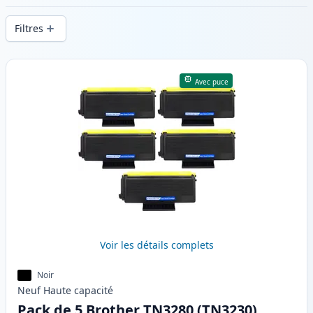
d’impression constante et d’une livraison
Filtres
rapide depuis un stock local en .
Produits
Avec puce
Voir les détails complets
Noir
Neuf
Haute
capacité
Pack de 5 Brother TN3280 (TN3230)