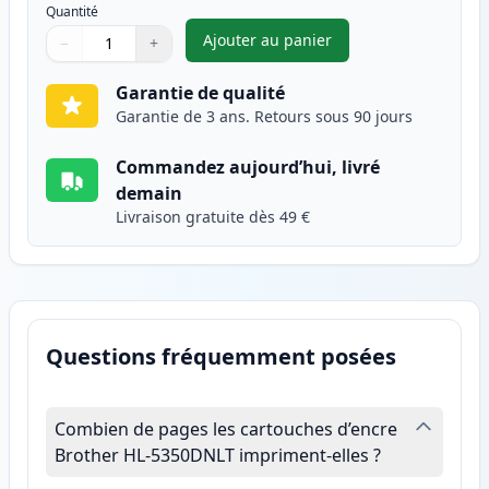
Quantité
Ajouter au panier
−
+
,
Brother DR3200 tambour comp
Quantité
Utilisez les boutons pour ajuster
Quantité
:
1
Garantie de qualité
Garantie de 3 ans. Retours sous 90 jours
Commandez aujourd’hui, livré
demain
Livraison gratuite dès 49 €
Questions fréquemment posées
Combien de pages les cartouches d’encre
Brother HL-5350DNLT impriment-elles ?