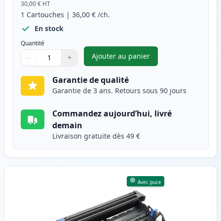
30,00 €
HT
1
Cartouches
|
36,00 €
/ch.
En stock
Quantité
Ajouter au panier
−
+
,
Brother TN3280 (TN3230) tone
Quantité
Utilisez les boutons pour ajuster
Quantité
:
1
Garantie de qualité
Garantie de 3 ans. Retours sous 90 jours
Commandez aujourd’hui, livré
demain
Livraison gratuite dès 49 €
Avec puce