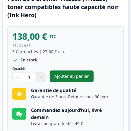
toner compatibles haute capacité noir
(Ink Hero)
138,00 €
TTC
115,00 €
HT
5
Cartouches
|
27,60 €
/ch.
En stock
Quantité
Ajouter au panier
−
+
,
Pack de 5 Brother TN3280 (TN
Quantité
Utilisez les boutons pour ajuster
Quantité
:
1
Garantie de qualité
Garantie de 3 ans. Retours sous 90 jours
Commandez aujourd’hui, livré
demain
Livraison gratuite dès 49 €