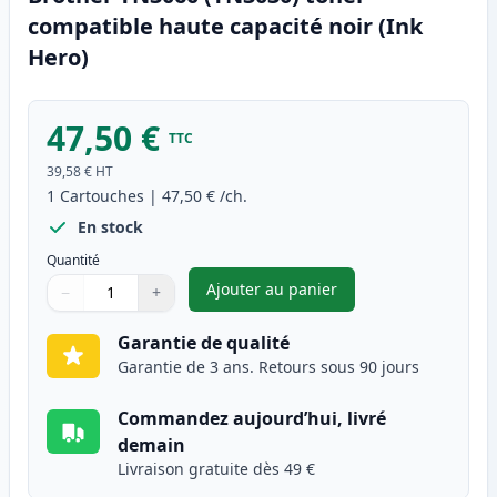
compatible haute capacité noir (Ink
Hero)
47,50 €
TTC
39,58 €
HT
1
Cartouches
|
47,50 €
/ch.
En stock
Quantité
Ajouter au panier
−
+
,
Brother TN3060 (TN3030) tone
Quantité
Utilisez les boutons pour ajuster
Quantité
:
1
Garantie de qualité
Garantie de 3 ans. Retours sous 90 jours
Commandez aujourd’hui, livré
demain
Livraison gratuite dès 49 €