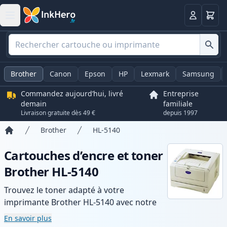
Panier
Connexio
Brother
Canon
Epson
HP
Lexmark
Samsung
Commandez aujourd’hui, livré
Entreprise
demain
familiale
Livraison gratuite dès 49 €
depuis 1997
Brother
HL-5140
Accueil
Cartouches d’encre et toner
Brother HL-5140
Trouvez le toner adapté à votre
imprimante Brother HL-5140 avec notre
gamme de cartouches compatibles et
En savoir plus
haute capacité. Profitez d’une qualité