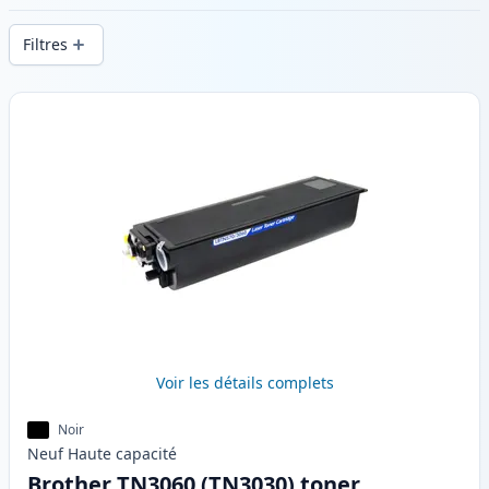
d’impression constante et d’une livraison
Filtres
rapide depuis un stock local en .
Produits
Voir les détails complets
Noir
Neuf
Haute
capacité
Brother TN3060 (TN3030) toner