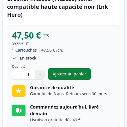
compatible haute capacité noir (Ink
Hero)
47,50 €
TTC
39,58 €
HT
1
Cartouches
|
47,50 €
/ch.
En stock
Quantité
Ajouter au panier
−
+
,
Brother TN3060 (TN3030) tone
Quantité
Utilisez les boutons pour ajuster
Quantité
:
1
Garantie de qualité
Garantie de 3 ans. Retours sous 90 jours
Commandez aujourd’hui, livré
demain
Livraison gratuite dès 49 €