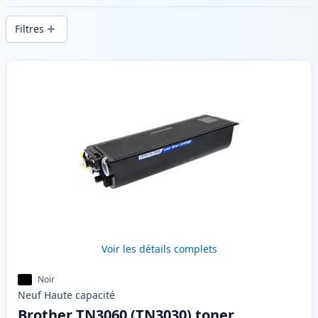
d’impression constante et d’une livraison
Filtres
rapide depuis un stock local en .
Produits
Voir les détails complets
Noir
Neuf
Haute
capacité
Brother TN3060 (TN3030) toner