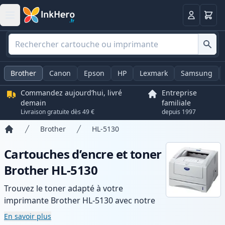
Panier
Connexio
Brother
Canon
Epson
HP
Lexmark
Samsung
Commandez aujourd’hui, livré
Entreprise
demain
familiale
Livraison gratuite dès 49 €
depuis 1997
Brother
HL-5130
Accueil
Cartouches d’encre et toner
Brother HL-5130
Trouvez le toner adapté à votre
imprimante Brother HL-5130 avec notre
gamme de cartouches compatibles et
En savoir plus
haute capacité. Profitez d’une qualité