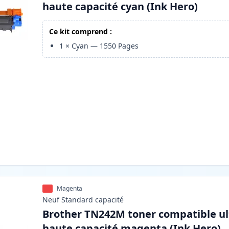
haute capacité cyan (Ink Hero)
Ce kit comprend :
1
×
Cyan
—
1550
Pages
Magenta
Neuf
Standard
capacité
Brother TN242M toner compatible ul
haute capacité magenta (Ink Hero)