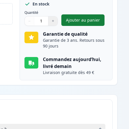
En stock
Quantité
Ajouter au panier
−
+
,
Brother TN242Y toner c
Quantité
Utilisez les boutons pour ajuster
Quantité
:
1
Garantie de qualité
Garantie de 3 ans. Retours sous
90 jours
Commandez aujourd’hui,
livré demain
Livraison gratuite dès 49 €