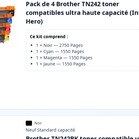
Pack de 4 Brother TN242 toner
compatibles ultra haute capacité (I
Hero)
Ce kit comprend :
1
×
Noir
—
2750
Pages
1
×
Cyan
—
1550
Pages
1
×
Magenta
—
1550
Pages
1
×
Jaune
—
1550
Pages
Noir
Neuf
Standard
capacité
Brother TN242BK toner compatible u