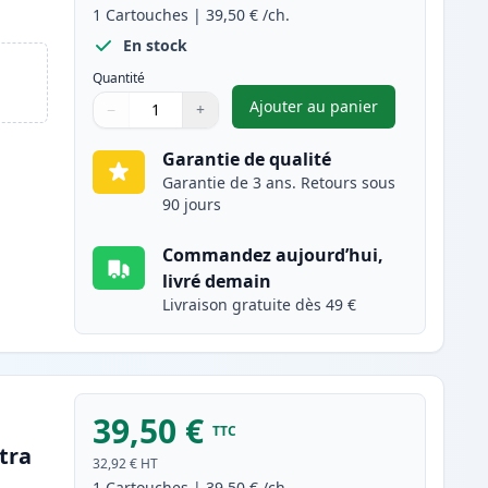
1
Cartouches
|
39,50 €
/ch.
En stock
Quantité
Ajouter au panier
−
+
,
Brother TN242C toner c
Quantité
Utilisez les boutons pour ajuster
Quantité
:
1
Garantie de qualité
Garantie de 3 ans. Retours sous
90 jours
Commandez aujourd’hui,
livré demain
Livraison gratuite dès 49 €
39,50 €
TTC
tra
32,92 €
HT
1
Cartouches
|
39,50 €
/ch.