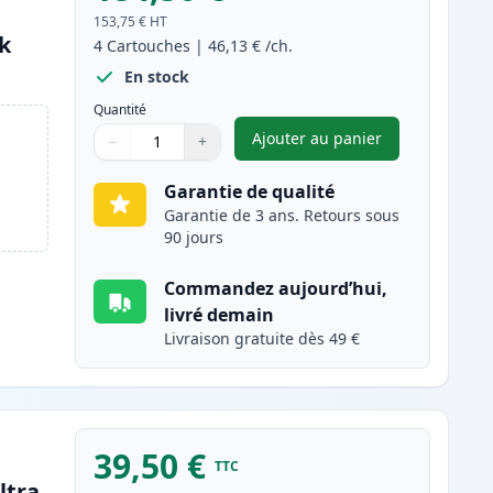
153,75 €
HT
nk
4
Cartouches
|
46,13 €
/ch.
En stock
Quantité
Ajouter au panier
−
+
,
Pack de 4 Brother TN24
Quantité
Utilisez les boutons pour ajuster
Quantité
:
1
Garantie de qualité
Garantie de 3 ans. Retours sous
90 jours
Commandez aujourd’hui,
livré demain
Livraison gratuite dès 49 €
39,50 €
TTC
ltra