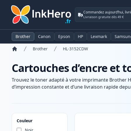
Commandez aujourd’hui, livr
Livraison gratuite dès 49 €
Brother
Canon
Epson
HP
Lexmark
Samsun
Brother
HL-3152CDW
Accueil
Cartouches d’encre et 
Trouvez le toner adapté à votre imprimante Brother 
d’impression constante et d’une livraison rapide depui
Produits
Couleur
Noir