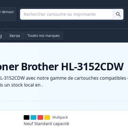
é demain
g
Xerox
Toutes nos marques
toner Brother HL-3152CDW
HL-3152CDW avec notre gamme de cartouches compatibles et 
s un stock local en .
Multipack
Neuf
Standard
capacité