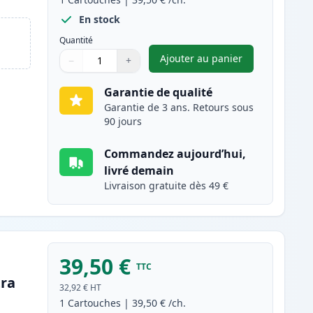
En stock
Quantité
Ajouter au panier
−
+
,
Brother TN242M toner 
Quantité
Utilisez les boutons pour ajuster
Quantité
:
1
Garantie de qualité
Garantie de 3 ans. Retours sous
90 jours
Commandez aujourd’hui,
livré demain
Livraison gratuite dès 49 €
39,50 €
TTC
tra
32,92 €
HT
1
Cartouches
|
39,50 €
/ch.