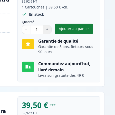
32,92 €
HT
1
Cartouches
|
39,50 €
/ch.
En stock
Quantité
Ajouter au panier
−
+
,
Brother TN242BK toner 
Quantité
Utilisez les boutons pour ajuster
Quantité
:
1
Garantie de qualité
Garantie de 3 ans. Retours sous
90 jours
Commandez aujourd’hui,
livré demain
Livraison gratuite dès 49 €
39,50 €
TTC
tra
32,92 €
HT