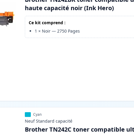
haute capacité noir (Ink Hero)
Ce kit comprend :
1
×
Noir
—
2750
Pages
Cyan
Neuf
Standard
capacité
Brother TN242C toner compatible ul