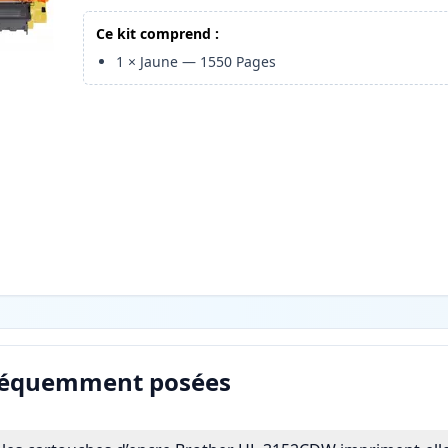
Ce kit comprend :
1
×
Jaune
—
1550
Pages
réquemment posées