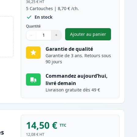
36,25 €
HT
5
Cartouches
|
8,70 €
/ch.
En stock
Quantité
Ajouter au panier
−
+
,
Pack de 5 Brother LC98
Quantité
Utilisez les boutons pour ajuster
Quantité
:
1
Garantie de qualité
Garantie de 3 ans. Retours sous
90 jours
Commandez aujourd’hui,
livré demain
Livraison gratuite dès 49 €
14,50 €
TTC
es
12,08 €
HT