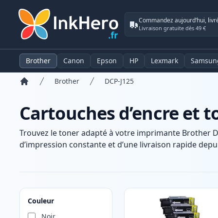
Commandez aujourd’hui, livr
Livraison gratuite dès 49 €
Brother
Canon
Epson
HP
Lexmark
Samsun
Brother
DCP-J125
Accueil
Cartouches d’encre et t
Trouvez le toner adapté à votre imprimante Brother D
d’impression constante et d’une livraison rapide depui
Produits
Couleur
Noir