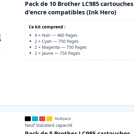
Pack de 10 Brother LC985 cartouches
d'encre compatibles (Ink Hero)
Ce kit comprend :
4
×
Noir
—
480
Pages
2
×
Cyan
—
750
Pages
2
×
Magenta
—
750
Pages
2
×
Jaune
—
750
Pages
Multipack
Neuf
Standard
capacité
Pack de 5 Brother LC985 cartouches