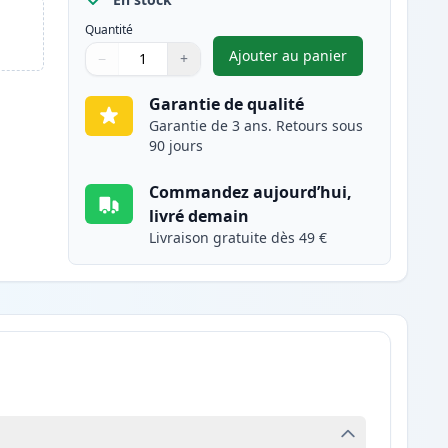
Quantité
Ajouter au panier
−
+
,
Pack de 2 Brother LC98
Quantité
Utilisez les boutons pour ajuster
Quantité
:
1
Garantie de qualité
Garantie de 3 ans. Retours sous
90 jours
Commandez aujourd’hui,
livré demain
Livraison gratuite dès 49 €