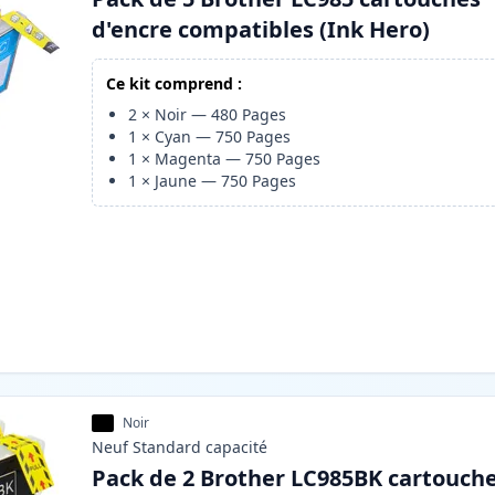
d'encre compatibles (Ink Hero)
Ce kit comprend :
2
×
Noir
—
480
Pages
1
×
Cyan
—
750
Pages
1
×
Magenta
—
750
Pages
1
×
Jaune
—
750
Pages
Noir
Neuf
Standard
capacité
Pack de 2 Brother LC985BK cartouch