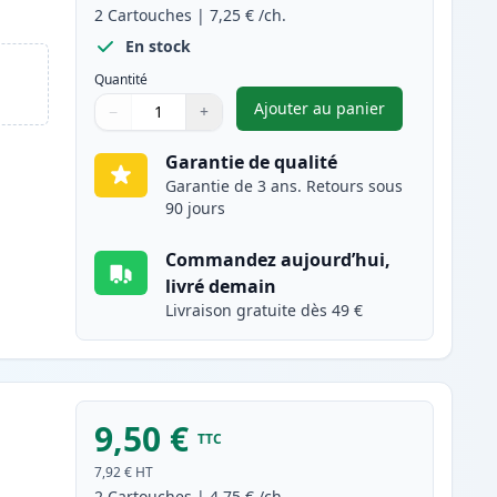
2
Cartouches
|
7,25 €
/ch.
En stock
Quantité
Ajouter au panier
−
+
,
Pack de 2 Brother LC98
Quantité
Utilisez les boutons pour ajuster
Quantité
:
1
Garantie de qualité
Garantie de 3 ans. Retours sous
90 jours
Commandez aujourd’hui,
livré demain
Livraison gratuite dès 49 €
9,50 €
TTC
s
7,92 €
HT
2
Cartouches
|
4,75 €
/ch.