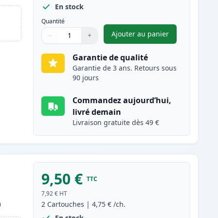
En stock
Quantité
Ajouter au panier
−
+
,
Pack de 2 Brother LC9
Quantité
Utilisez les boutons pour ajuster
Quantité
:
1
Garantie de qualité
Garantie de 3 ans. Retours sous
90 jours
Commandez aujourd’hui,
livré demain
Livraison gratuite dès 49 €
9,50 €
TTC
7,92 €
HT
)
2
Cartouches
|
4,75 €
/ch.
En stock