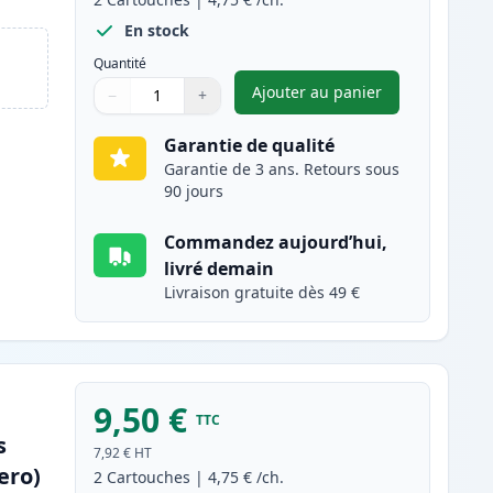
En stock
Quantité
Ajouter au panier
−
+
,
Pack de 2 Brother LC98
Quantité
Utilisez les boutons pour ajuster
Quantité
:
1
Garantie de qualité
Garantie de 3 ans. Retours sous
90 jours
Commandez aujourd’hui,
livré demain
Livraison gratuite dès 49 €
9,50 €
TTC
s
7,92 €
HT
ero)
2
Cartouches
|
4,75 €
/ch.