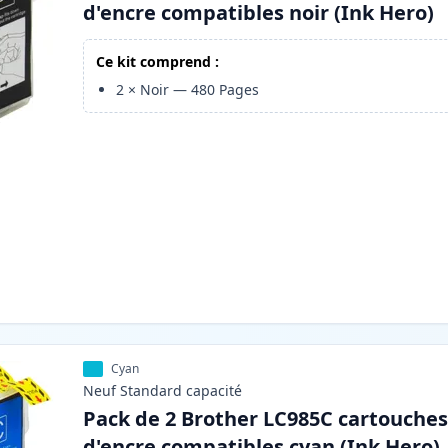
d'encre compatibles noir (Ink Hero)
Ce kit comprend :
2
×
Noir
—
480
Pages
Cyan
Neuf
Standard
capacité
Pack de 2 Brother LC985C cartouche
d'encre compatibles cyan (Ink Hero)