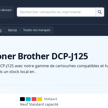
é demain
g
Xerox
Toutes nos marques
oner Brother DCP-J125
CP-J125 avec notre gamme de cartouches compatibles et hau
s un stock local en .
Multipack
Neuf
Standard
capacité