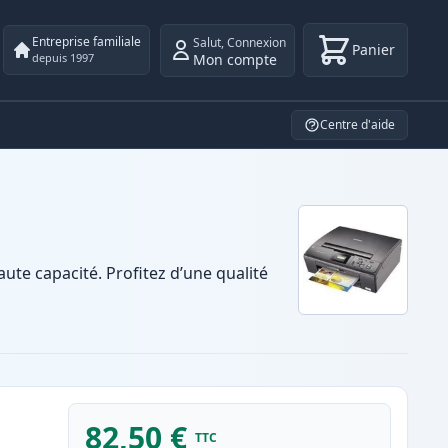
Entreprise familiale
Salut
,
Connexion
Panier
Mon compte
depuis 1997
Centre d'aide
te capacité. Profitez d’une qualité
82,50 €
TTC