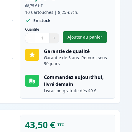
68,75 €
HT
10
Cartouches
|
8,25 €
/ch.
En stock
Quantité
Ajouter au panier
−
+
,
Pack de 10 Brother LC9
Quantité
Utilisez les boutons pour ajuster
Quantité
:
1
Garantie de qualité
Garantie de 3 ans. Retours sous
90 jours
Commandez aujourd’hui,
livré demain
Livraison gratuite dès 49 €
43,50 €
TTC