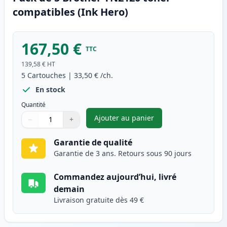
compatibles (Ink Hero)
167,50 €
TTC
139,58 €
HT
5
Cartouches
|
33,50 €
/ch.
En stock
Quantité
Ajouter au panier
−
+
,
Pack de 5 Brother TN2120 ton
Quantité
Utilisez les boutons pour ajuster
Quantité
:
1
Garantie de qualité
Garantie de 3 ans. Retours sous 90 jours
Commandez aujourd’hui, livré
demain
Livraison gratuite dès 49 €