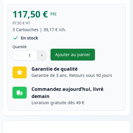
117,50 €
TTC
97,92 €
HT
3
Cartouches
|
39,17 €
/ch.
En stock
Quantité
Ajouter au panier
−
+
,
Pack de 3 Brother TN2120 & 
Quantité
Utilisez les boutons pour ajuster
Quantité
:
1
Garantie de qualité
Garantie de 3 ans. Retours sous 90 jours
Commandez aujourd’hui, livré
demain
Livraison gratuite dès 49 €