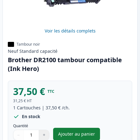
Voir les détails complets
Tambour noir
Neuf
Standard
capacité
Brother DR2100 tambour compatible
(Ink Hero)
37,50 €
TTC
31,25 €
HT
1
Cartouches
|
37,50 €
/ch.
En stock
Quantité
Ajouter au panier
−
+
,
Brother DR2100 tambour comp
Quantité
Utilisez les boutons pour ajuster
Quantité
:
1