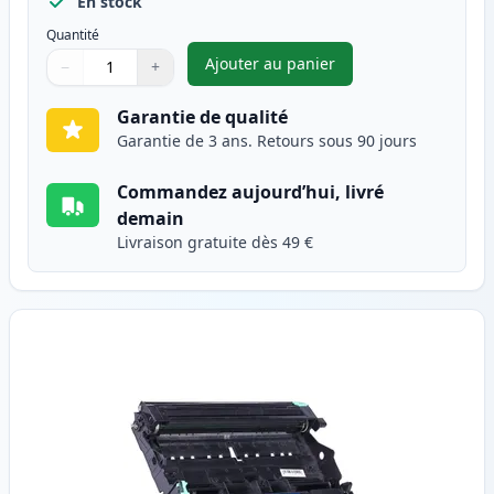
En stock
Quantité
Ajouter au panier
−
+
,
Brother TN2120 toner compati
Quantité
Utilisez les boutons pour ajuster
Quantité
:
1
Garantie de qualité
Garantie de 3 ans. Retours sous 90 jours
Commandez aujourd’hui, livré
demain
Livraison gratuite dès 49 €