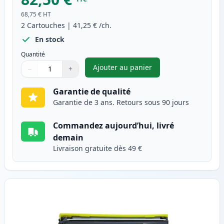
68,75 €
HT
2
Cartouches
|
41,25 €
/ch.
En stock
Quantité
Ajouter au panier
−
+
,
Pack de 2 Brother TN2120 ton
Quantité
Utilisez les boutons pour ajuster
Quantité
:
1
Garantie de qualité
Garantie de 3 ans. Retours sous 90 jours
Commandez aujourd’hui, livré
demain
Livraison gratuite dès 49 €