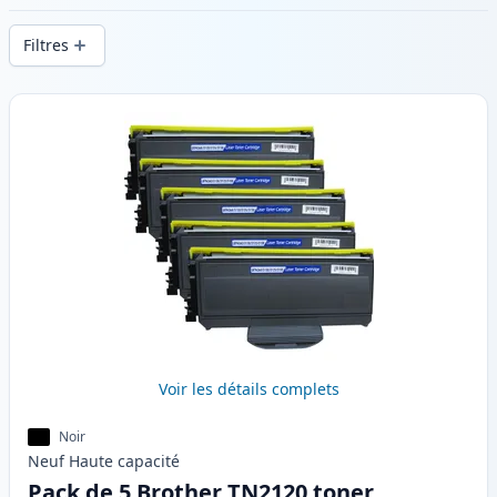
d’impression constante et d’une livraison
Filtres
rapide depuis un stock local en .
Produits
Voir les détails complets
Noir
Neuf
Haute
capacité
Pack de 5 Brother TN2120 toner