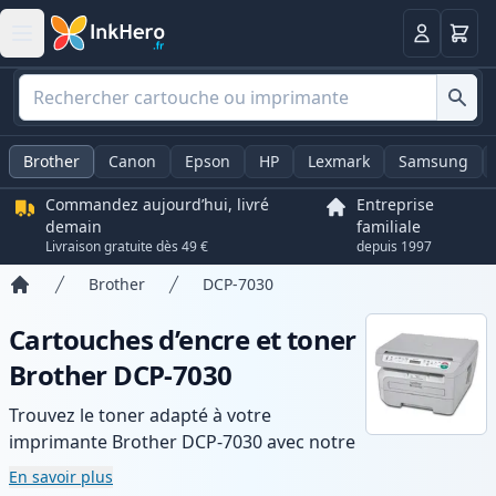
Panier
Connexio
Brother
Canon
Epson
HP
Lexmark
Samsung
Commandez aujourd’hui, livré
Entreprise
demain
familiale
Livraison gratuite dès 49 €
depuis 1997
Brother
DCP-7030
Accueil
Cartouches d’encre et toner
Brother DCP-7030
Trouvez le toner adapté à votre
imprimante Brother DCP-7030 avec notre
gamme de cartouches compatibles et
En savoir plus
haute capacité. Profitez d’une qualité