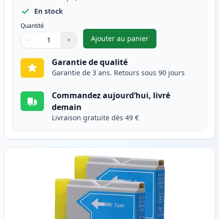
En stock
Quantité
Ajouter au panier
−
+
,
Pack de 2 Brother LC1000BK c
Quantité
Utilisez les boutons pour ajuster
Quantité
:
1
Garantie de qualité
Garantie de 3 ans. Retours sous 90 jours
Commandez aujourd’hui, livré
demain
Livraison gratuite dès 49 €