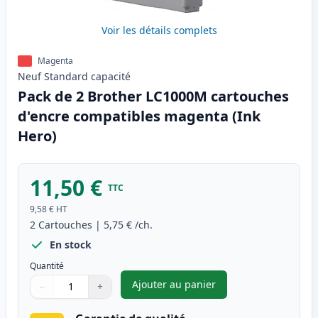
Voir les détails complets
Magenta
Neuf
Standard
capacité
Pack de 2 Brother LC1000M cartouches
d'encre compatibles magenta (Ink
Hero)
11,50 €
TTC
9,58 €
HT
2
Cartouches
|
5,75 €
/ch.
En stock
Quantité
Ajouter au panier
−
+
,
Pack de 2 Brother LC1000M c
Quantité
Utilisez les boutons pour ajuster
Quantité
:
1