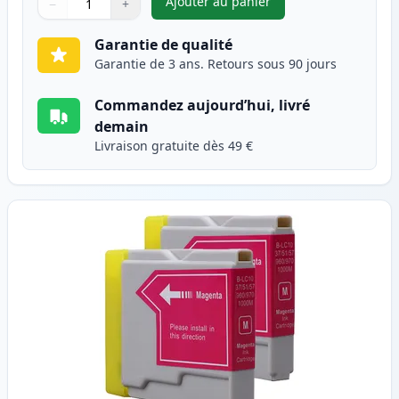
Ajouter au panier
−
+
,
Pack de 2 Brother LC1000C ca
Quantité
Utilisez les boutons pour ajuster
Quantité
:
1
Garantie de qualité
Garantie de 3 ans. Retours sous 90 jours
Commandez aujourd’hui, livré
demain
Livraison gratuite dès 49 €