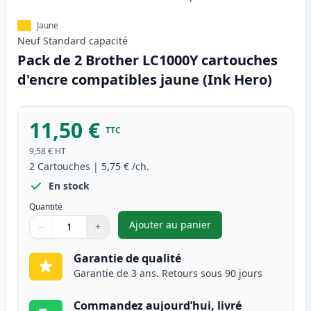
Jaune
Neuf
Standard
capacité
Pack de 2 Brother LC1000Y cartouches
d'encre compatibles jaune (Ink Hero)
11,50 €
TTC
9,58 €
HT
2
Cartouches
|
5,75 €
/ch.
En stock
Quantité
Ajouter au panier
−
+
,
Pack de 2 Brother LC1000Y ca
Quantité
Utilisez les boutons pour ajuster
Quantité
:
1
Garantie de qualité
Garantie de 3 ans. Retours sous 90 jours
Commandez aujourd’hui, livré