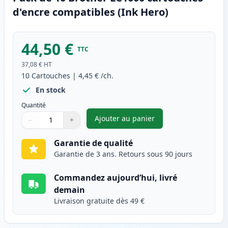
d'encre compatibles (Ink Hero)
44,50 €
TTC
37,08 €
HT
10
Cartouches
|
4,45 €
/ch.
En stock
Quantité
Ajouter au panier
−
+
,
Pack de 10 Brother LC1000 ca
Quantité
Utilisez les boutons pour ajuster
Quantité
:
1
Garantie de qualité
Garantie de 3 ans. Retours sous 90 jours
Commandez aujourd’hui, livré
demain
Livraison gratuite dès 49 €