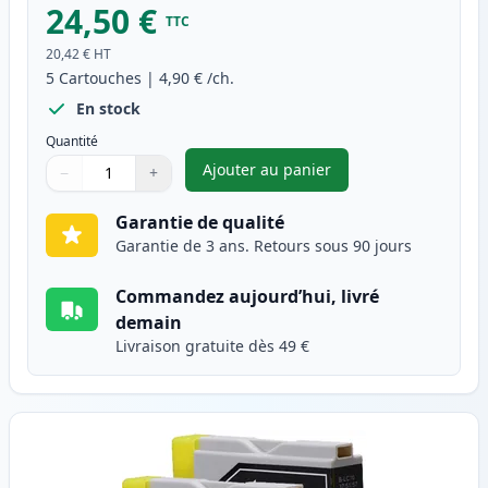
24,50 €
TTC
20,42 €
HT
5
Cartouches
|
4,90 €
/ch.
En stock
Quantité
Ajouter au panier
−
+
,
Pack de 5 Brother LC1000 car
Quantité
Utilisez les boutons pour ajuster
Quantité
:
1
Garantie de qualité
Garantie de 3 ans. Retours sous 90 jours
Commandez aujourd’hui, livré
demain
Livraison gratuite dès 49 €