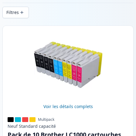
d’impression constante et d’une livraison
Filtres
rapide depuis un stock local en .
Produits
Voir les détails complets
Multipack
Neuf
Standard
capacité
Pack de 10 Brother LC1000 cartouches