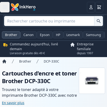
Panier
Connexio
Brother
Canon
Epson
HP
Lexmark
Samsung
Commandez aujourd’hui, livré
Entreprise
demain
familiale
Livraison gratuite dès 49 €
depuis 1997
Brother
DCP-330C
Accueil
Cartouches d’encre et toner
Brother DCP-330C
Trouvez le toner adapté à votre
imprimante Brother DCP-330C avec notre
gamme de cartouches compatibles et
En savoir plus
haute capacité. Profitez d’une qualité